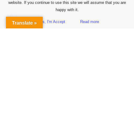
website. If you continue to use this site we will assume that you are
happy with it.
Yes, I'm Accept
Read more
Translate »
Sidebar
Subscribe to Our Newsletter
Get the Latest Finance & Business News Delivered Free