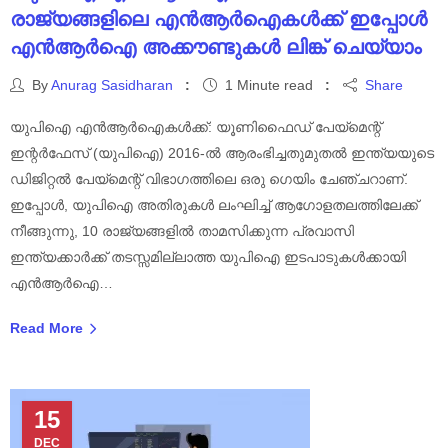
രാജ്യങ്ങളിലെ എൻആർഐകൾക്ക് ഇപ്പോൾ
എൻആർഐ അക്കൗണ്ടുകൾ ലിങ്ക് ചെയ്യാം
By
Anurag Sasidharan
1 Minute read
Share
യുപിഐ എൻആർഐകൾക്ക്: യൂണിഫൈഡ് പേയ്‌മെന്റ്
ഇന്റർഫേസ് (യുപിഐ) 2016-ൽ ആരംഭിച്ചതുമുതൽ ഇന്ത്യയുടെ
ഡിജിറ്റൽ പേയ്‌മെന്റ് വിഭാഗത്തിലെ ഒരു ഗെയിം ചേഞ്ചറാണ്.
ഇപ്പോൾ, യുപിഐ അതിരുകൾ ലംഘിച്ച് ആഗോളതലത്തിലേക്ക്
നീങ്ങുന്നു, 10 രാജ്യങ്ങളിൽ താമസിക്കുന്ന പ്രവാസി
ഇന്ത്യക്കാർക്ക് തടസ്സമില്ലാത്ത യുപിഐ ഇടപാടുകൾക്കായി
എൻആർഐ…
Read More
15
DEC