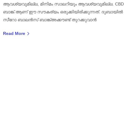
ആവശ്യവുമില്ല, മിനിമം സാലറിയും ആവശ്യവുമില്ല. CBD
ബാങ്ക് ആണ് ഈ സൗകര്യം ഒരുക്കിയിരിക്കുന്നത്. ദുബായിൽ
സീറോ ബാലൻസ് ബാങ്ക്അക്കൗണ്ട് തുറക്കുവാൻ
Read More