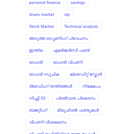
personal finance
savings
share market
sip
Stock Market
Technical analysis
അടുത്ത ഓപ്പണിംഗ് പ്രവചനം
ഇന്ത്യ
എമർജൻസി ഫണ്ട്
ഓഹരി
ഓഹരി വിപണി
ഓഹരി സൂചിക
ക്രെഡിറ്റ് സ്കോർ
ട്രേഡിംഗ് തന്ത്രങ്ങൾ
നിക്ഷേപം
നിഫ്റ്റി 50
പ്രതിവാര പ്രകടനം
ബജറ്റിംഗ്
മ്യൂച്വൽ ഫണ്ടുകൾ
വിപണി വിശകലനം