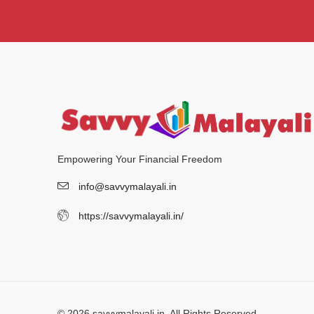
Empowering Your Financial Freedom
info@savvymalayali.in
https://savvymalayali.in/
© 2026 savvymalayali.in. All Rights Reserved.