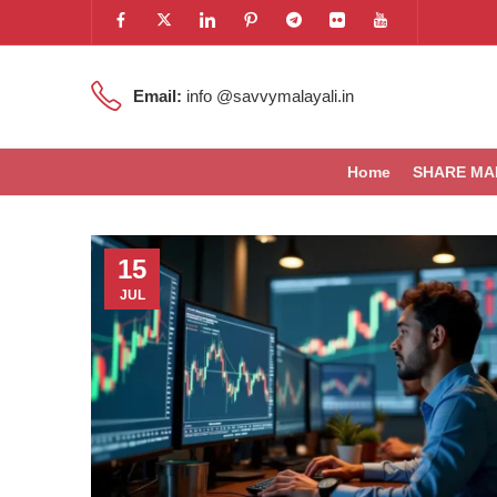
Email:
info @savvymalayali.in
Home
SHARE MA
15
JUL