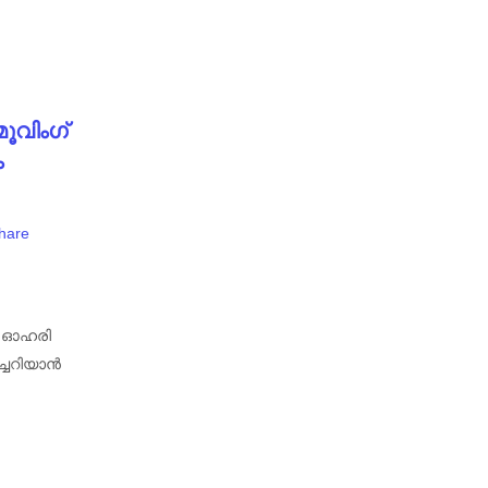
ൂവിംഗ്
ം
hare
ു ഓഹരി
ച്ചറിയാൻ