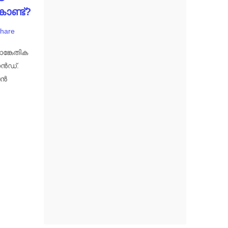
ൊണ്ട്?
hare
ങ്കേതിക
ാൻഡ്.
ഷൻ