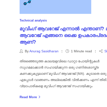
Technical analysis
മൂവിംഗ് ആവറേജ് എന്നാൽ എന്താണ്? മ
ആവറേജ് എങ്ങനെ ഒക്കെ ഉപകാരപ്രദ
ആണ്?
By
Anurag Sasidharan
1 Minute read
S
തിരഞ്ഞെടുത്ത കാലയളവിലെ ഡാറ്റാ പോയിന്റുകൾ
സുഗമമാക്കാൻ സഹായിക്കുന്ന ഒരു ഗണിതശാസ്ത്ര
കണക്കുകൂട്ടലാണ് മൂവിംഗ് ആവറേജ് (MA). കൂടാതെ ഒര
എപ്പോൾ വാങ്ങണം അല്ലെങ്കിൽ വിൽക്കണം എന്ന് തിരി
വ്യാപാരികളെ മൂവിംഗ് ആവറേജ് സഹായിക്കും
Read More