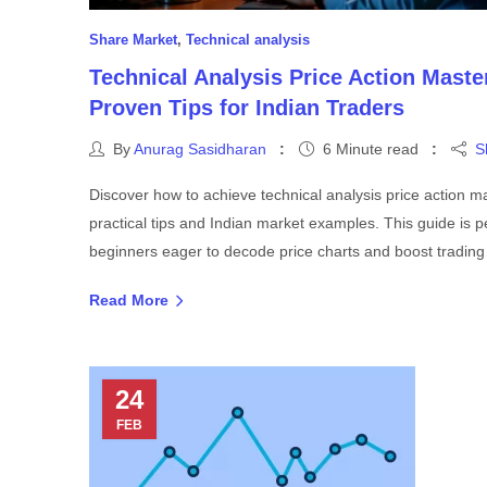
Share Market
,
Technical analysis
Technical Analysis Price Action Maste
Proven Tips for Indian Traders
By
Anurag Sasidharan
6 Minute read
S
Discover how to achieve technical analysis price action m
practical tips and Indian market examples. This guide is pe
beginners eager to decode price charts and boost tradin
Read More
24
FEB