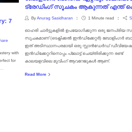
ട്രേഡിംഗ് സൂചകം ആകുന്നത് എന്ത് ക
By
Anurag Sasidharan
1 Minute read
S
ry: 7
ഓഹരി ചാർട്ടുകളിൽ ഉപയോഗിക്കുന്ന ഒരു ജനപ്രിയ സാ
സൂചകമാണ് (ടെക്നിക്കൽ ഇൻഡിക്കേറ്റർ) ബോളിംഗർ ബ
hare
ഇത് അടിസ്ഥാനപരമായി ഒരു സ്റ്റാൻഡേർഡ് ഡീവിയേ
astery with
ഇൻഡിക്കേറ്ററിനൊപ്പം പ്ലോട്ട് ചെയ്‌തിരിക്കുന്ന രണ്ട്
rfect for
കാലയളവിലെ മൂവിംഗ് ആവറേജുകൾ ആണ്.
g…
Read More