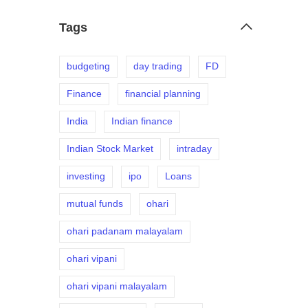
Tags
budgeting
day trading
FD
Finance
financial planning
India
Indian finance
Indian Stock Market
intraday
investing
ipo
Loans
mutual funds
ohari
ohari padanam malayalam
ohari vipani
ohari vipani malayalam