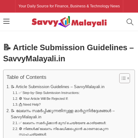
Your Daily Source for Finance, Business & Technology News
📝 Article Submission Guidelines –
SavvyMalayali.in
Table of Contents
📝 Article Submission Guidelines – SavvyMalayali.in
✅ Step-by-Step Submission Instructions:
🚫 Your Article Will Be Rejected If:
📩 Need Help?
📝 ലേഖനം സമർപ്പിക്കുന്നതിനുള്ള മാർഗ്ഗനിർദ്ദേശങ്ങൾ –
SavvyMalayali.in
✅ ലേഖനം സമർപ്പിക്കാൻ മുമ്പ് ചെയ്യേണ്ട കാര്യങ്ങൾ:
🚫 നിങ്ങൾക്ക് ലേഖനം നിഷേധിക്കപ്പെടാൻ കാരണമാകുന്ന
സാഹചര്യങ്ങൾ: