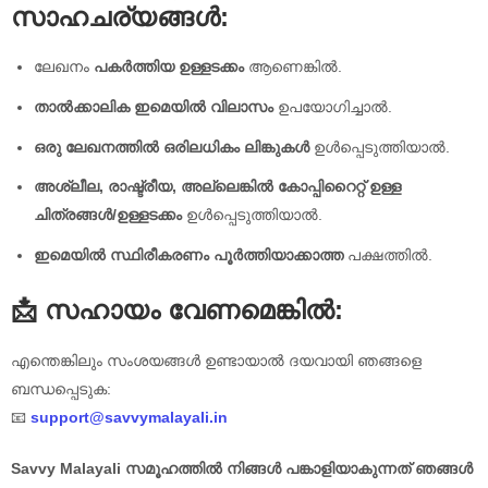
സാഹചര്യങ്ങൾ:
ലേഖനം
പകർത്തിയ ഉള്ളടക്കം
ആണെങ്കിൽ.
താൽക്കാലിക ഇമെയിൽ വിലാസം
ഉപയോഗിച്ചാൽ.
ഒരു ലേഖനത്തിൽ ഒരിലധികം ലിങ്കുകൾ
ഉൾപ്പെടുത്തിയാൽ.
അശ്ലീല, രാഷ്ട്രീയ, അല്ലെങ്കിൽ കോപ്പിറൈറ്റ് ഉള്ള
ചിത്രങ്ങൾ/ഉള്ളടക്കം
ഉൾപ്പെടുത്തിയാൽ.
ഇമെയിൽ സ്ഥിരീകരണം പൂർത്തിയാക്കാത്ത
പക്ഷത്തിൽ.
📩 സഹായം വേണമെങ്കിൽ:
എന്തെങ്കിലും സംശയങ്ങൾ ഉണ്ടായാൽ ദയവായി ഞങ്ങളെ
ബന്ധപ്പെടുക:
📧
support@savvymalayali.in
Savvy Malayali സമൂഹത്തിൽ നിങ്ങൾ പങ്കാളിയാകുന്നത് ഞങ്ങൾ