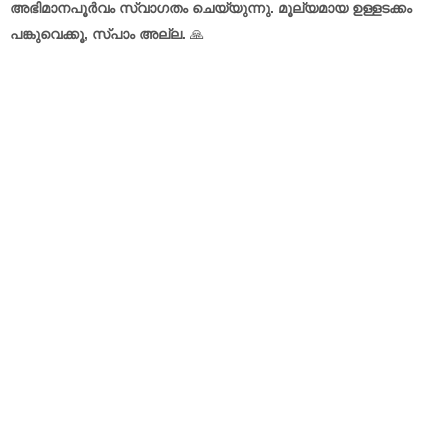
അഭിമാനപൂർവം സ്വാഗതം ചെയ്യുന്നു. മൂല്യമായ ഉള്ളടക്കം
പങ്കുവെക്കൂ, സ്പാം അല്ല.
🙏