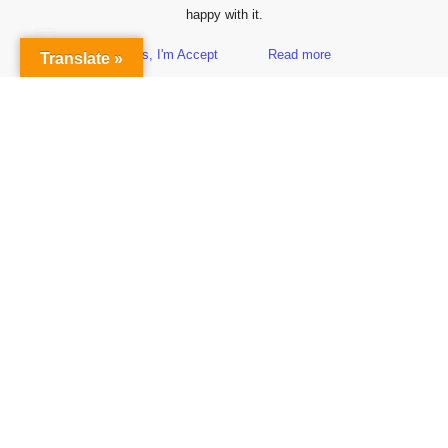
happy with it.
Yes, I'm Accept
Read more
Translate »
Sidebar
Subscribe to Our Newsletter
Get the Latest Finance & Business News Delivered Free