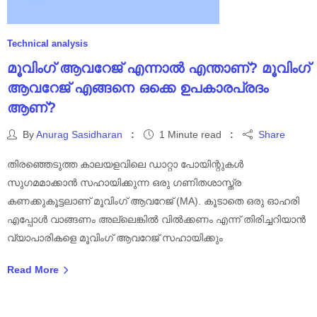
Technical analysis
മൂവിംഗ് ആവറേജ് എന്നാൽ എന്താണ്? മൂവിംഗ്
ആവറേജ് എങ്ങനെ ഒക്കെ ഉപകാരപ്രദം
ആണ്?
By
Anurag Sasidharan
1 Minute read
Share
തിരഞ്ഞെടുത്ത കാലയളവിലെ ഡാറ്റാ പോയിന്റുകൾ
സുഗമമാക്കാൻ സഹായിക്കുന്ന ഒരു ഗണിതശാസ്ത്ര
കണക്കുകൂട്ടലാണ് മൂവിംഗ് ആവറേജ് (MA). കൂടാതെ ഒരു ഓഹരി
എപ്പോൾ വാങ്ങണം അല്ലെങ്കിൽ വിൽക്കണം എന്ന് തിരിച്ചറിയാൻ
വ്യാപാരികളെ മൂവിംഗ് ആവറേജ് സഹായിക്കും
Read More