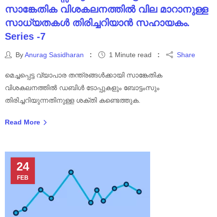
സാങ്കേതിക വിശകലനത്തിൽ വില മാറാനുള്ള
സാധ്യതകൾ തിരിച്ചറിയാൻ സഹായകം.
Series -7
By
Anurag Sasidharan
1 Minute read
Share
മെച്ചപ്പെട്ട വ്യാപാര തന്ത്രങ്ങൾക്കായി സാങ്കേതിക
വിശകലനത്തിൽ ഡബിൾ ടോപ്പുകളും ബോട്ടംസും
തിരിച്ചറിയുന്നതിനുള്ള ശക്തി കണ്ടെത്തുക.
Read More
24
FEB