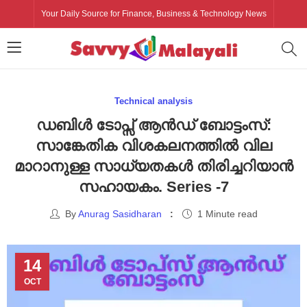
Your Daily Source for Finance, Business & Technology News
Technical analysis
ഡബിൾ ടോപ്സ് ആൻഡ് ബോട്ടംസ്:
സാങ്കേതിക വിശകലനത്തിൽ വില
മാറാനുള്ള സാധ്യതകൾ തിരിച്ചറിയാൻ
സഹായകം. Series -7
By
Anurag Sasidharan
1 Minute read
14
OCT