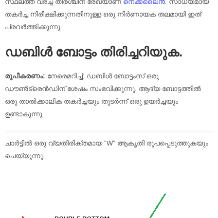
സ്ഥലത്ത് വരച്ച തിരശ്ചീന രേഖയാണ്
നെക്ക്‌ലൈൻ
. സാധ്യമായ
തകർച്ച നിരീക്ഷിക്കുന്നതിനുള്ള ഒരു നിർണായക തലമായി ഇത്
പ്രവർത്തിക്കുന്നു.
ഡബിൾ ബോട്ടം തിരിച്ചറിയുക.
രൂപീകരണം:
നേരെമറിച്ച്, ഡബിൾ ബോട്ടംസ് ഒരു
ഡൗൺട്രെൻഡിന് ശേഷം സംഭവിക്കുന്നു. ആദ്യ ബോട്ടത്തിൽ
ഒരു താൽക്കാലിക തകർച്ചയും തുടർന്ന് ഒരു ഉയർച്ചയും
ഉണ്ടാകുന്നു.
ചാർട്ടിൽ ഒരു വ്യതിരിക്തമായ “W” ആകൃതി രൂപപ്പെടുത്തുകയും
ചെയ്യുന്നു.