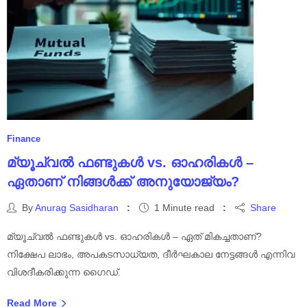
Finance
മ്യൂച്വൽ ഫണ്ടുകൾ vs. ഓഹരികൾ –
ഏതാണ് നിങ്ങൾക്ക് അനുയോജ്യം?
By
Anurag Sasidharan
1 Minute read
Share
മ്യൂച്വൽ ഫണ്ടുകൾ vs. ഓഹരികൾ – ഏത് മികച്ചതാണ്?
നിക്ഷേപ ലാഭം, അപകടസാധ്യത, ദീർഘകാല നേട്ടങ്ങൾ എന്നിവ
വിശദീകരിക്കുന്ന ഗൈഡ്.
Read More