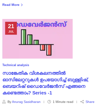
Read More
21
JUL
Technical analysis
സാങ്കേതിക വിശകലനത്തിൽ
ഓസിലേറ്ററുകൾ ഉപയോഗിച്ച് ബുള്ളിഷ്,
ബെയറിഷ് ഡൈവേർജൻസ് എങ്ങനെ
കണ്ടെത്താം? Series -1
By
Anurag Sasidharan
1 Minute read
Share