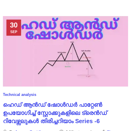
30
SEP
Technical analysis
ഹെഡ് ആൻഡ് ഷോൾഡർ പാറ്റേൺ
ഉപയോഗിച്ച് സ്റ്റോക്കുകളിലെ ട്രെൻഡ്
റിവേഴ്സലുകൾ തിരിച്ചറിയാം Series -6