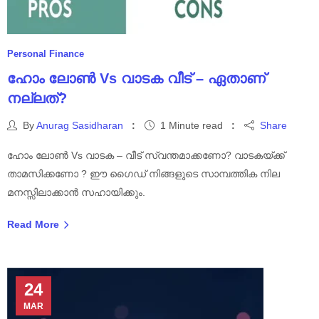
Personal Finance
ഹോം ലോൺ Vs വാടക വീട് – ഏതാണ്
നല്ലത്?
By
Anurag Sasidharan
1 Minute read
Share
ഹോം ലോൺ Vs വാടക – വീട് സ്വന്തമാക്കണോ? വാടകയ്ക്ക്
താമസിക്കണോ ? ഈ ഗൈഡ് നിങ്ങളുടെ സാമ്പത്തിക നില
മനസ്സിലാക്കാൻ സഹായിക്കും.
Read More
24
MAR