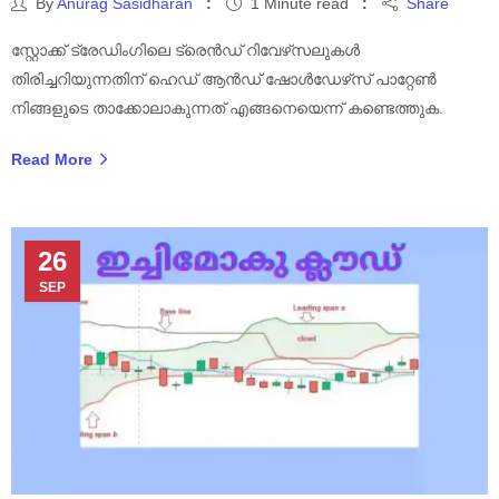
By
Anurag Sasidharan
1 Minute read
Share
സ്റ്റോക്ക് ട്രേഡിംഗിലെ ട്രെൻഡ് റിവേഴ്‌സലുകൾ
തിരിച്ചറിയുന്നതിന് ഹെഡ് ആൻഡ് ഷോൾഡേഴ്‌സ് പാറ്റേൺ
നിങ്ങളുടെ താക്കോലാകുന്നത് എങ്ങനെയെന്ന് കണ്ടെത്തുക.
Read More
26
SEP