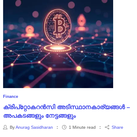
Finance
ക്രിപ്‌റ്റോകറൻസി അടിസ്ഥാനകാര്യങ്ങൾ –
അപകടങ്ങളും നേട്ടങ്ങളും
By
Anurag Sasidharan
1 Minute read
Share