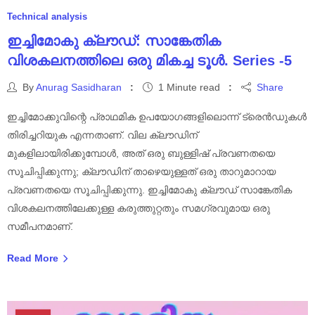
Technical analysis
ഇച്ചിമോകു ക്ലൗഡ്: സാങ്കേതിക
വിശകലനത്തിലെ ഒരു മികച്ച ടൂൾ. Series -5
By
Anurag Sasidharan
1 Minute read
Share
ഇച്ചിമോക്കുവിന്റെ പ്രാഥമിക ഉപയോഗങ്ങളിലൊന്ന് ട്രെൻഡുകൾ
തിരിച്ചറിയുക എന്നതാണ്. വില ക്ലൗഡിന്
മുകളിലായിരിക്കുമ്പോൾ, അത് ഒരു ബുള്ളിഷ് പ്രവണതയെ
സൂചിപ്പിക്കുന്നു; ക്ലൗഡിന് താഴെയുള്ളത് ഒരു താറുമാറായ
പ്രവണതയെ സൂചിപ്പിക്കുന്നു. ഇച്ചിമോകു ക്ലൗഡ് സാങ്കേതിക
വിശകലനത്തിലേക്കുള്ള കരുത്തുറ്റതും സമഗ്രവുമായ ഒരു
സമീപനമാണ്.
Read More