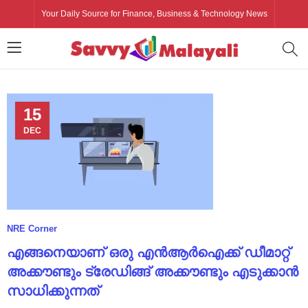
Your Daily Source for Finance, Business & Technology News
15
DEC
NRE Corner
എങ്ങനെയാണ് ഒരു എൻആർഐക്ക് ഡീമാറ്റ്
അക്കൗണ്ടും ട്രേഡിങ്ങ് അക്കൗണ്ടും എടുക്കാൻ
സാധിക്കുന്നത്