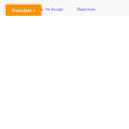
Yes, I'm Accept
Read more
Translate »
Sidebar
Subscribe to Our Newsletter
Get the Latest Finance & Business News Delivered Free
Empowering Your Financial Freedom