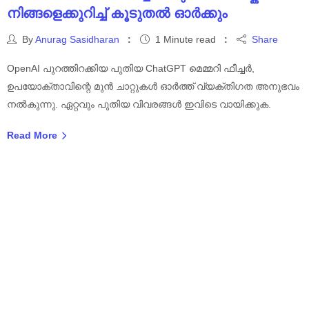
നിങ്ങളെക്കുറിച്ച് കൂടുതൽ ഓർക്കും
By
Anurag Sasidharan
1 Minute read
Share
OpenAI പുറത്തിറക്കിയ പുതിയ ChatGPT മെമ്മറി ഫീച്ചർ,
ഉപയോക്താവിന്റെ മുൻ ചാറ്റുകൾ ഓർത്ത് വ്യക്തിഗത അനുഭവം
നൽകുന്നു. ഏറ്റവും പുതിയ വിവരങ്ങൾ ഇവിടെ വായിക്കുക.
Read More